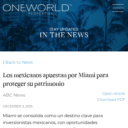
STAY UPDATED
IN THE NEWS
Luxury Communities
⟨ Back to News
Exclusive Developments
Los mexicanos apuestan por Miami para
Our Portfolio
Who We Are
proteger su patrimonio
Meet The Team
News
Open Article
ABC News
Download PDF
OneWorld Cares
Video
DECEMBER 2, 2025
Developers
Miami se consolida como un destino clave para
inversionistas mexicanos, con oportunidades