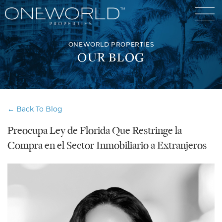
ONEWORLD PROPERTIES
OUR BLOG
Luxury Communities
← Back To Blog
Exclusive Developments
Preocupa Ley de Florida Que Restringe la
Our Portfolio
Who We Are
Compra en el Sector Inmobiliario a Extranjeros
Meet The Team
News
OneWorld Cares
Video
Developers